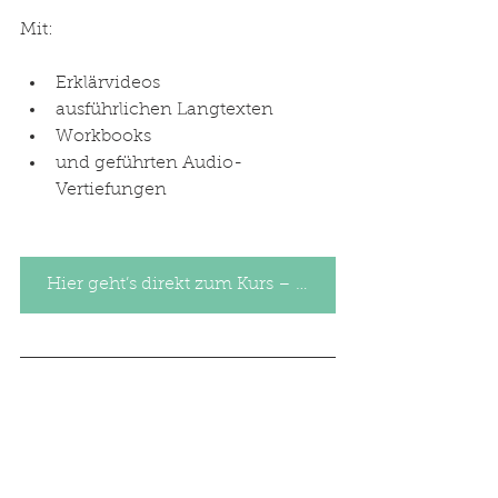
Mit:
Erklärvideos
ausführlichen Langtexten
Workbooks
und geführten Audio-
Vertiefungen
Hier geht’s direkt zum Kurs – sanft, klar, fundiert
Kostenlos für dich: 
Checkliste 