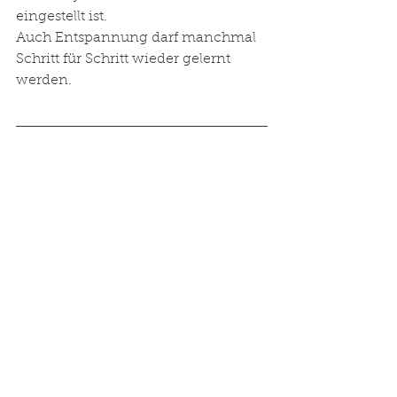
eingestellt ist.
Auch Entspannung darf manchmal 
Schritt für Schritt wieder gelernt 
werden.
Mein Onlinekurs „Körper – 
Sprache der Seele“
Genau aus diesem Gedanken heraus 
ist mein Onlinekurs entstanden.
Darin geht es unter anderem um:
Stress und Nervensystem
Familiendynamiken
Glaubenssätze